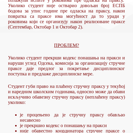
полажући испите у роковима пре одласка на праксу.
Уколико студент није остварио довољан број ЕСПБ
бодова за упис године пре одласка на праксу, након
повратка са праксе има могућност да то уради у
роковима који се организују након реализоване праксе
(Септембар, Октобар 1 и Октобар 2).
ПРОБЛЕМ?
Уколико студент прекрши кодекс понашања на пракси и
наруши углед Одсека, комисија за организацију стручне
праксе даје предлог за покретање дисциплинског
поступка и предлаже дисциплинске мере.
Студент губи право на плаћену стручну праксу у текућој
и наредним школским годинама, односно може да обави
искључиво обавезну стручну праксу (неплаћену праксу)
уколико:
је процењено да је стручну праксу обављао
несавесно
је прекршио кодекс о понашању на пракси
није обавестио координатора стручне праксе о