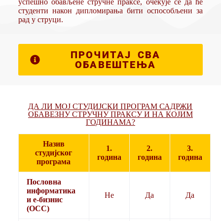
успешно обављене стручне праксе, очекује се да ће
студенти након дипломирања бити оспособљени за
рад у струци.
ПРОЧИТАЈ СВА
ОБАВЕШТЕЊА
ДА ЛИ МОЈ СТУДИЈСКИ ПРОГРАМ САДРЖИ
ОБАВЕЗНУ СТРУЧНУ ПРАКСУ И НА КОЈИМ
ГОДИНАМА?
Назив
1.
2.
3.
студијског
година
година
година
програма
Пословна
информатика
Не
Да
Да
и е-бизнис
(ОСС)