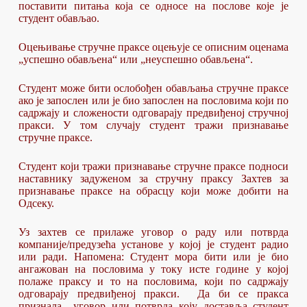
поставити питања која се односе на послове које је
студент обављао.
Оцењивање стручне праксе оцењује се описним оценама
„успешно обављена“ или „неуспешно обављена“.
Студент може бити ослобођен обављања стручне праксе
ако је запослен или је био запослен на пословима који по
садржају и сложености одговарају предвиђеној стручној
пракси. У том случају студент тражи признавање
стручне праксе.
Студент који тражи признавање стручне праксе подноси
наставнику задуженом за стручну праксу Захтев за
признавање праксе на обрасцу који може добити на
Одсеку.
Уз захтев се прилаже уговор о раду или потврда
компаније/предузећа установе у којој је студент радио
или ради. Напомена: Студент мора бити или је био
ангажован на пословима у току исте године у којој
полаже праксу и то на пословима, који по садржају
одговарају предвиђеној пракси. Да би се пракса
признала уговор или потврда коју доставља студент