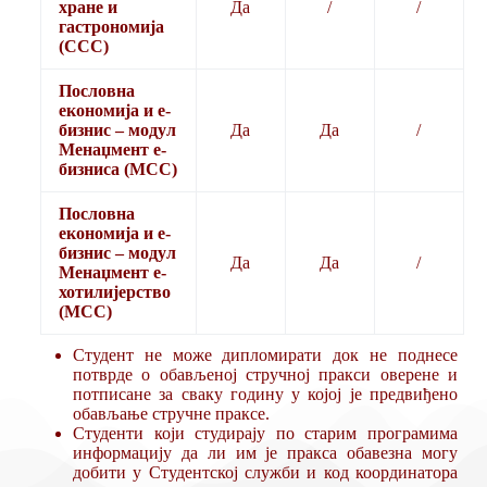
хране и
Да
/
/
гастрономија
(ССС)
Пословна
економија и е-
бизнис – модул
Да
Да
/
Менаџмент е-
бизниса (МСС)
Пословна
економија и е-
бизнис – модул
Да
Да
/
Менаџмент е-
хотилијерство
(МСС)
Студент не може дипломирати док не поднесе
потврде о обављеној стручној пракси оверене и
потписане за сваку годину у којој је предвиђено
обављање стручне праксе.
Студенти који студирају по старим програмима
информацију да ли им је пракса обавезна могу
добити у Студентској служби и код координатора