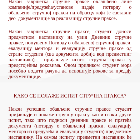
Након завршетка стручне праксе овлашћено лице
компаније/предузећа/установе издаје потврду о
обављеној стручној пракси на обрасцу који је саставни
део документације за реализацију стручне праксе.
Након завршетка стручне праксе, студент доноси
предметном наставнику на увид Дневник стручне
праксе, попуњену Потврду о обављеној стручној пракси,
евалуацију ментора и евалуацију стручне праксе од
стране студента (сва документа добија код предметниг
наставника), пријављује испит стручна пракса у
предстојећим роковима. Овом приликом студент мора
посебно водити рачуна да испоштује рокове за предају
документације.
КАКО СЕ ПОЛАЖЕ ИСПИТ СТРУЧНА ПРАКСА?
Након успешно обављене стручне праксе студент
пријављује и полаже стручну праксу као и сваки други
испит, тако што подноси дневник праксе и пратећа
документа (потврду о обављеној праски, евалуацију
ментора из предузећа и евалуацију студента) предметном
наставнику. На самом испиту предметни наставник ће