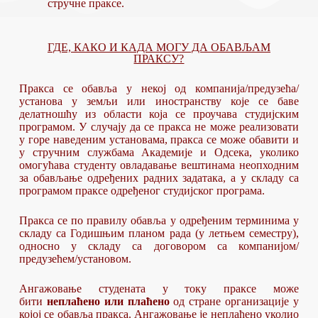
стручне праксе.
ГДЕ, КАКО И КАДА МОГУ ДА ОБАВЉАМ
ПРАКСУ?
Пракса се обавља у некој од компанија/предузећа/
установа у земљи или иностранству које се баве
делатношћу из области која се проучава студијским
програмом. У случају да се пракса не може реализовати
у горе наведеним установама, пракса се може обавити и
у стручним службама Академије и Одсека, уколико
омогућава студенту овладавање вештинама неопходним
за обављање одређених радних задатака, а у складу са
програмом праксе одређеног студијског програма.
Пракса се по правилу обавља у одређеним терминима у
складу са Годишњим планом рада (у летњем семестру),
односно у складу са договором са компанијом/
предузећем/установом.
Ангажовање студената у току праксе може
бити
неплаћено или плаћено
од стране организације у
којој се обавља пракса. Ангажовање је неплаћено уколио