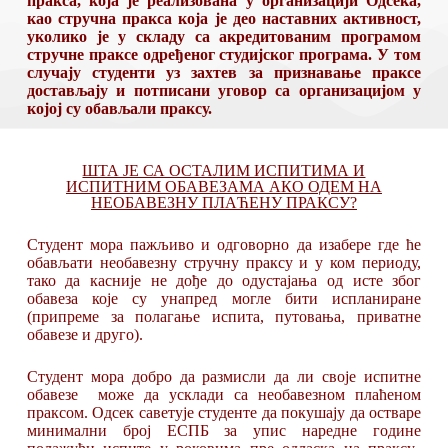
пракса, која је реализована у организацији Одсека,
као стручна пракса која је део наставних активност,
уколико је у складу са акредитованим програмом
стручне праксе одређеног студијског програма. У том
случају студенти уз захтев за признавање праксе
достављају и потписани уговор са организацијом у
којој су обављали праксу.
ШТА ЈЕ СА ОСТАЛИМ ИСПИТИМА И
ИСПИТНИМ ОБАВЕЗАМА АКО ОДЕМ НА
НЕОБАВЕЗНУ ПЛАЋЕНУ ПРАКСУ?
Студент мора пажљиво и одговорно да изабере где ће
обављати необавезну стручну праксу и у ком периоду,
тако да касније не дође до одустајања од исте због
обавеза које су унапред могле бити испланиране
(припреме за полагање испита, путовања, приватне
обавезе и друго).
Студент мора добро да размисли да ли своје испитне
обавезе може да усклади са необавезном плаћеном
праксом. Одсек саветује студенте да покушају да остваре
минимални број ЕСПБ за упис наредне године