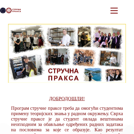
ДОБРОДОШЛИ!
Програм стручне праксе треба да омогући студентима
примену теоријских знања у радном окружењу. Сврха
стручне праксе је да студент овлада вештинама
неопходним за обављање одређених радних задатака
на пословима за које се образује. Као резултат