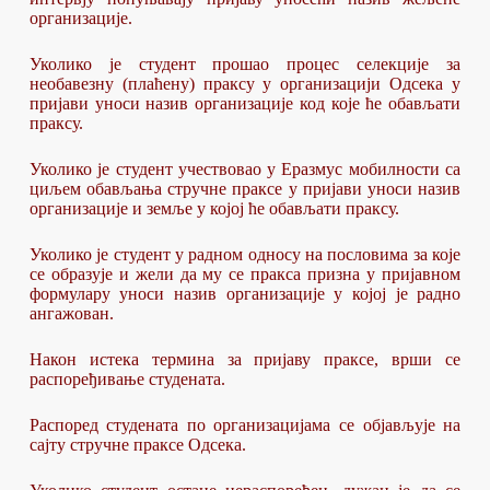
организације.
Уколико је студент прошао процес селекције за
необавезну (плаћену) праксу у организацији Одсека у
пријави уноси назив организације код које ће обављати
праксу.
Уколико је студент учествовао у Еразмус мобилности са
циљем обављања стручне праксе у пријави уноси назив
организације и земље у којој ће обављати праксу.
Уколико је студент у радном односу на пословима за које
се образује и жели да му се пракса призна у пријавном
формулару уноси назив организације у којој је радно
ангажован.
Након истека термина за пријаву праксе, врши се
распоређивање студената.
Распоред студената по организацијама се објављује на
сајту стручне праксе Одсека.