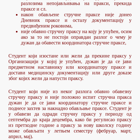
разлозима непојављивања на пракси, прекида
праксе и сл.
након обављене стручне праксе није донео
Дневник праксе и осталу документацију у
предвиђеним роковима,
није обавио стручну праксу на коју је упућен, осим
ако за то не постоји оправдан разлог о чему је
дужан да обавести координатора стручне праксе,
Студент који изостане или жели да прекине праксу у
Организацији у којој је упућен, дужан је да се јави
предметном наставнику или координатору праксе и
достави медицинску документацију или друге доказе
због којих жели да напусти праксу.
Студент који није из неког разлога обавио обавезну
стручну праксу и није положио испит стручна пракса
дужан је да се јави координатору стручне праксе и
поднесе захтев за накнадно обављање праксе. Студент је
у обавези да одради стручну праксу у периоду од
септембра до краја децембра, како би регулисао праксу
из претходне године а праксу за нову школску годину
може обављати у летњем семестру (фебруар, март,
април, мај).