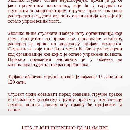
Уколико студент остане нераспоређен, дужан је да се
јави предметном наставнику, који ће у сарадњи са
студентом и координатором стручне праксе накнадно
распоредити студента код оних организација код којих је
остало упражњених места.
Уколико више студената изабере исту организацију, која
нема капацитета да прими све пријављене студенте,
распоред се врши по редоследу пријаве студената.
Студенти за које није било места ће бити распоређени
код организације код којих је остало упражњених места.
Наравно предметни наставник је у обавези да
контактира студента пре распоређивања.
Трајање обавезне стручне праксе је најмање 15 дана или
120 сати.
Студент може обављати поред обавезне стручне праксе
и необавезну (плаћену) стручну праксу у том случају
студент доноси одлуку коју праксу ће пријавити за
испит.
ШТА ЈЕ ЈОШ ПОТРЕБНО ДА ЗНАМ ПРЕ