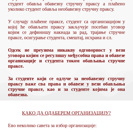
студент обавља обавезну стручну праксу а плаћено
уколико студент обавља необавезну стручну праксу.
У случају плаћене праксе, студент са организацијом у
којој ће обављати праксу закључује посебан уговор
којим се дефинишу накнада за рад, трајање стручне
праксе, осигурање студента, смештај, исхрана и сл.
Одсек не преузима никакву одговорност у вези
уговора којим се регулишу међусобна права и обавезе
организације и студента током обављања стручне
праксе.
За студенте који
се одлуче за необавезну стручну
праксу важе сва права и обавезе у вези обављања
стручне праксе, као и за студенте којима је она
обавезна.
КАКО ДА ОДАБЕРЕМ ОРГАНИЗАЦИЈУ?
Ево неколико савета за избор организације: