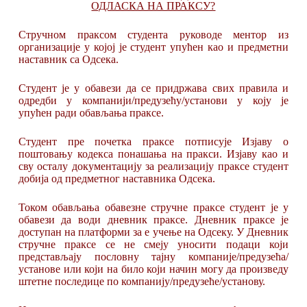
ОДЛАСКА НА ПРАКСУ?
Стручном праксом студента руководе ментор из
организације у којој је студент упућен као и предметни
наставник са Одсека.
Студент је у обавези да се придржава свих правила и
одредби у компанији/предузећу/установи у коју је
упућен ради обављања праксе.
Студент пре почетка праксе потписује Изјаву о
поштовању кодекса понашања на пракси. Изјаву као и
сву осталу документацију за реализацију праксе студент
добија од предметног наставника Одсека.
Током обављања обавезне стручне праксе студент је у
обавези да води дневник праксе. Дневник праксе је
доступан на платформи за е учење на Одсеку. У Дневник
стручне праксе се не смеју уносити подаци који
представљају пословну тајну компаније/предузећа/
установе или који на било који начин могу да произведу
штетне последице по компанију/предузеће/установу.