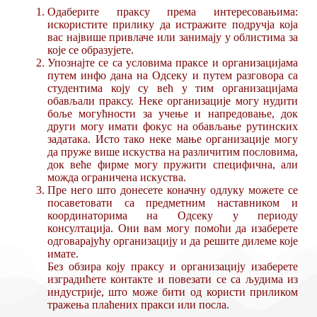
Одаберите праксу према интересовањима:
искористите прилику да истражите подручја која
вас највише привлаче или занимају у облистима за
које се образујете.
Упознајте се са условима праксе и организацијама
путем инфо дана на Одсеку и путем разговора са
студентима коју су већ у тим организацијама
обављали праксу. Неке организације могу нудити
боље могућности за учење и напредовање, док
други могу имати фокус на обављање рутинских
задатака. Исто тако неке мање организације могу
да пруже више искуства на различитим пословима,
док веће фирме могу пружити специфична, али
можда ограничена искуства.
Пре него што донесете коначну одлуку можете се
посаветовати са предметним наставником и
координаторима на Одсеку у периоду
консултација. Они вам могу помоћи да изаберете
одговарајућу организацију и да решите дилеме које
имате.
Без обзира коју праксу и организацију изаберете
изградићете контакте и повезати се са људима из
индустрије, што може бити од користи приликом
тражења плаћених пракси или посла.