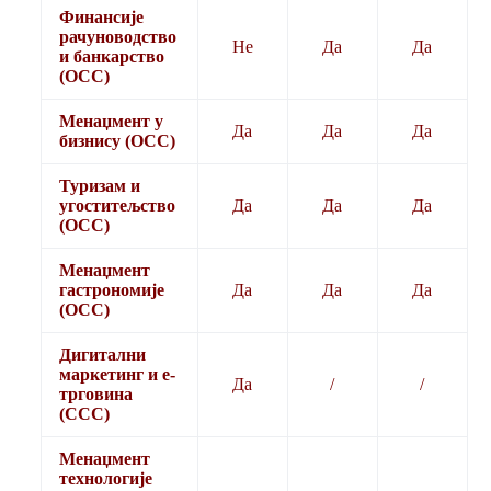
Финансије
рачуноводство
Не
Да
Да
и банкарство
(ОСС)
Менаџмент у
Да
Да
Да
бизнису (ОСС)
Туризам и
угоститељство
Да
Да
Да
(ОСС)
Менаџмент
гастрономије
Да
Да
Да
(ОСС)
Дигитални
маркетинг и е-
Да
/
/
трговина
(ССС)
Менаџмент
технологије