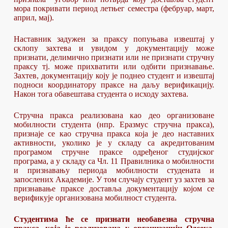
мора покривати период летњег семестра (фебруар, март,
април, мај).
Наставник задужен за праксу попуњава извештај у
склопу захтева и увидом у документацију може
признати, делимично признати или не признати стручну
праксу тј. може прихватити или одбити признавање.
Захтев, документацију коју је поднео студент и извештај
подноси координатору праксе на даљу верификацију.
Након тога обавештава студента о исходу захтева.
Стручна пракса реализована као део организоване
мобилности студента (нпр. Еразмус стручна пракса),
признаје се као стручна пракса која је део наставних
активности, уколико је у складу са акредитованим
програмом стручне праксе одређеног студијског
програма, а у складу са Чл. 11 Правилника о мобилности
и признавању периода мобилности студената и
запослених Академије. У том случају студент уз захтев за
признавање праксе доставља документацију којом се
верификује организована мобилност студента.
Студентима ће се признати необавезна стручна