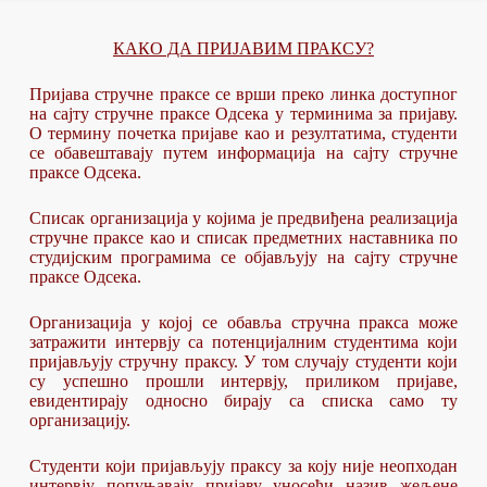
КАКО ДА ПРИЈАВИМ ПРАКСУ?
Пријава стручне праксе се врши преко линка доступног
на сајту стручне праксе Одсека у терминима за пријаву.
О термину почетка пријаве као и резултатима, студенти
се обавештавају путем информација на сајту стручне
праксе Одсека.
Списак организација у којима је предвиђена реализација
стручне праксе као и списак предметних наставника по
студијским програмима се објављују на сајту стручне
праксе Одсека.
Организација у којој се обавља стручна пракса може
затражити интервју са потенцијалним студентима који
пријављују стручну праксу. У том случају студенти који
су успешно прошли интервју, приликом пријаве,
евидентирају односно бирају са списка само ту
организацију.
Студенти који пријављују праксу за коју није неопходан
интервју попуњавају пријаву уносећи назив жељене